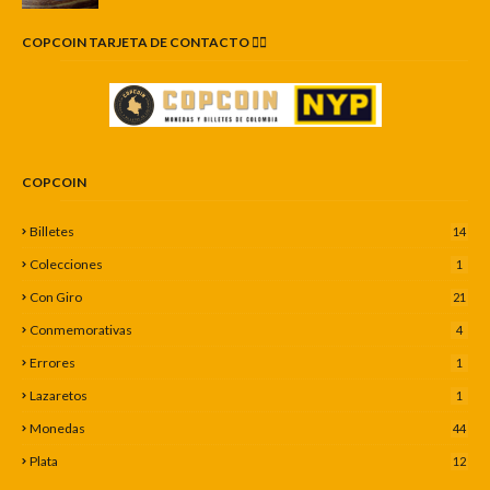
COPCOIN TARJETA DE CONTACTO 👇🏼
COPCOIN
Billetes
14
Colecciones
1
Con Giro
21
Conmemorativas
4
Errores
1
Lazaretos
1
Monedas
44
Plata
12