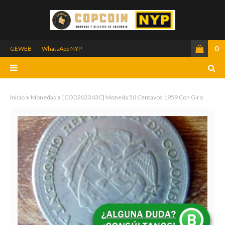
0
GEWEB
WhatsApp NYP
Inicio
Monedas
[COD202343C] Moneda 50 Centavos 1959 Con Giro