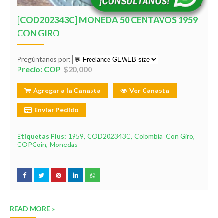
[COD202343C] MONEDA 50 CENTAVOS 1959
CON GIRO
Pregúntanos por:
Precio: COP
$20,000
Agregar a la Canasta
Ver Canasta
Enviar Pedido
Etiquetas Plus:
1959
COD202343C
Colombia
Con Giro
COPCoin
Monedas
READ MORE »