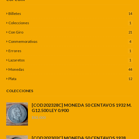
Billetes
14
Colecciones
1
Con Giro
21
Conmemorativas
4
Errores
1
Lazaretos
1
Monedas
44
Plata
12
COLECCIONES
[COD202328C] MONEDA 50 CENTAVOS 1932 M.
G12.500 LEY 0.900
$82,000
[COD202302C] MONEDA 50 CENTAVOS 1928