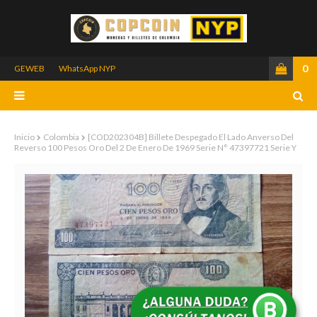
0
GEWEB
WhatsApp NYP
Inicio
Colombia
[COD202304B] Billete Despegado El Lado Anverso Del
Reverso 100 Pesos Oro Del 2 De Enero De 1969 Serie N° 47397721 Serie Y